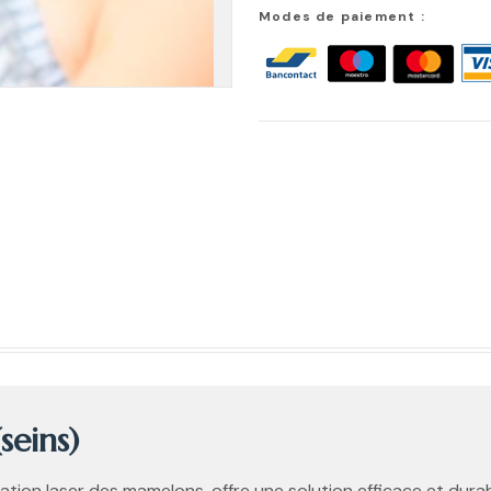
Modes de paiement :
seins)
lation laser des mamelons, offre une solution efficace et dura