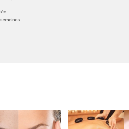
tée.
4 semaines.