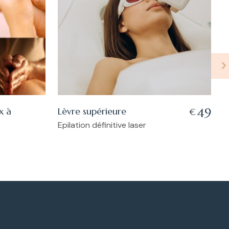
x à
Lèvre supérieure
P
49
€
T
Epilation définitive laser
S