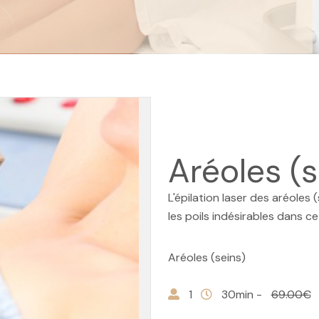
Aréoles (s
L'épilation laser des aréoles
les poils indésirables dans c
Aréoles (seins)
1
30min -
69.00€