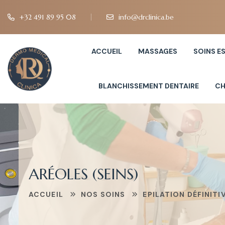
+32 491 89 95 08
info@drclinica.be
ACCUEIL
MASSAGES
SOINS E
BLANCHISSEMENT DENTAIRE
CH
ARÉOLES (SEINS)
ACCUEIL
NOS SOINS
EPILATION DÉFINITI