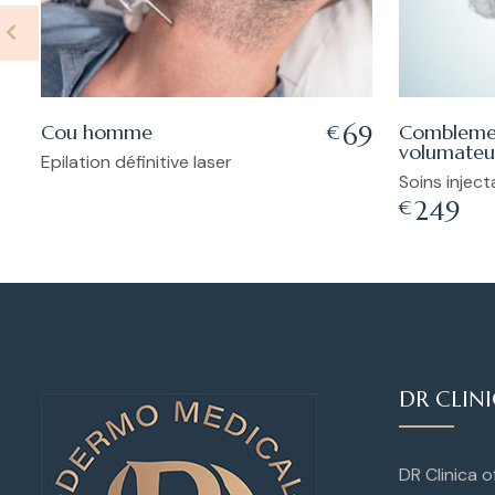
Cou homme
Combleme
69
€
volumateu
Epilation définitive laser
Soins inject
249
€
DR CLIN
DR Clinica 