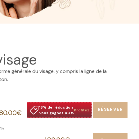
visage
orme générale du visage, y compris la ligne de la
ton.
18% de réduction
RÉSERVER
Profitez
180.00€
Vous gagnez 40 €
1h