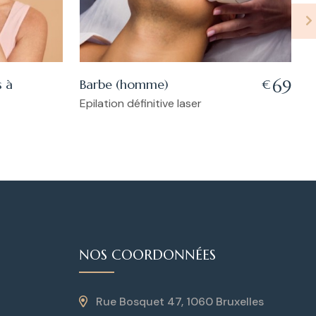
s à
Barbe (homme)
C
69
€
Epilation définitive laser
S
NOS COORDONNÉES
Rue Bosquet 47, 1060 Bruxelles