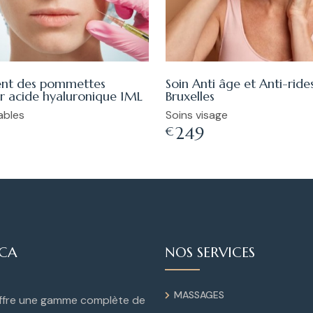
nt des pommettes
Soin Anti âge et Anti-ride
r acide hyaluronique 1ML
Bruxelles
ables
Soins visage
249
€
ICA
NOS SERVICES
MASSAGES
offre une gamme complète de