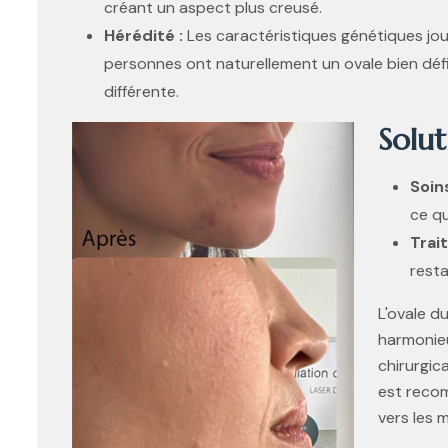
créant un aspect plus creusé.
Hérédité :
Les caractéristiques génétiques joue
personnes ont naturellement un ovale bien défi
différente.
Solut
Soins
ce qu
Trai
resta
L'ovale d
harmonieu
chirurgica
est recom
vers les m