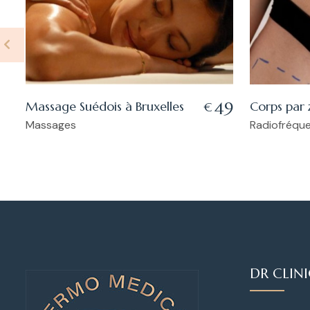
Massage Suédois à Bruxelles
Corps par
49
€
Massages
Radiofréqu
DR CLIN