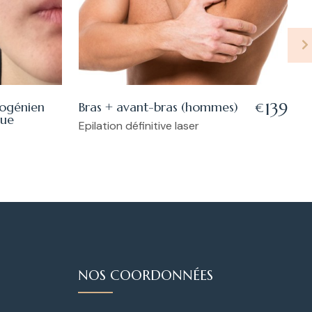
sogénien
Bras + avant-bras (hommes)
P
139
€
que
Epilation définitive laser
E
NOS COORDONNÉES