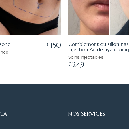
 zone
Comblement du sillon na
150
€
injection Acide hyaluroni
ence
Soins injectables
249
€
ICA
NOS SERVICES