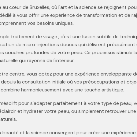
 au cœur de Bruxelles, où l'art et la science se rejoignent pour 
 dédié à vous offrir une expérience de transformation et de r
 comprennent vos besoins uniques.
 simple traitement de visage ; c'est une fusion subtile de tec
isation de micro-injections douces qui délivrent précisément u
s couches profondes de votre peau. Ce processus stimule la ré
naturelle qui rayonne de l'intérieur.
 notre centre, vous optez pour une expérience enveloppante d
depuis la consultation initiale où vos préoccupations et obje
se combine harmonieusement avec une touche artistique.
mésolift pour s'adapter parfaitement à votre type de peau, v
 éclaircir et hydrater votre peau, ou simplement retrouver une 
aturels.
la beauté et la science convergent pour créer une expérience